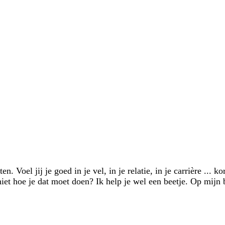
. Voel jij je goed in je vel, in je relatie, in je carrière ...
niet hoe je dat moet doen? Ik help je wel een beetje. Op mijn 