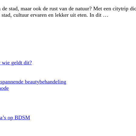
e stad, maar ook de rust van de natuur? Met een citytrip dich
stad, cultuur ervaren en lekker uit eten. In dit …
 wie geldt dit?
tspannende beautybehandeling
mode
gma’s op BDSM