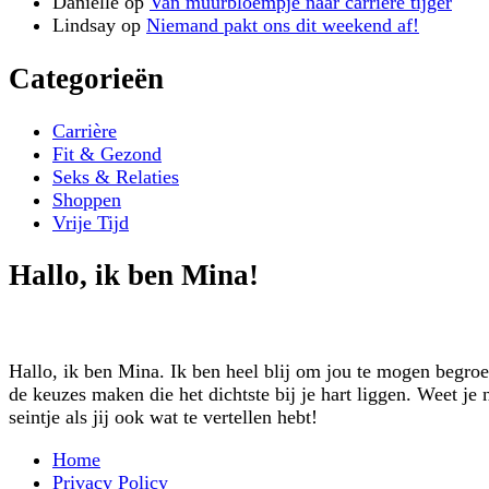
Danielle
op
Van muurbloempje naar carrière tijger
Lindsay
op
Niemand pakt ons dit weekend af!
Categorieën
Carrière
Fit & Gezond
Seks & Relaties
Shoppen
Vrije Tijd
Hallo, ik ben Mina!
Hallo, ik ben Mina. Ik ben heel blij om jou te mogen begroeten
de keuzes maken die het dichtste bij je hart liggen. Weet je 
seintje als jij ook wat te vertellen hebt!
Home
Privacy Policy